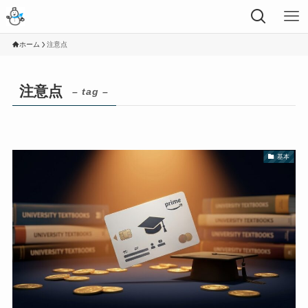
ホーム
注意点
注意点
– tag –
基本