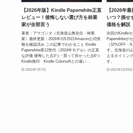
【2026年版】Kindle Paperwhite正直
【2026年最
レビュー！後悔しない選び方を林業
いつ？損せ
家が全部言う
価格を解説
著者：アマゴンタ（北海道山奥在住・林業
次回のKindleセ
家）最終更新：2026年3月25日Amazon公式情
Paperwhite
報を確認済み この記事でわかること Kindle
（32%OFF・
Paperwhite第12世代（2024年モデル）の正直
す。北海道の
な評価 後悔した点3つ・買って良かった点6つ
えるタイミン
Kindle無印 Kindle Colorsoftとの違い...
す。
2021年7月7日
2021年2月25日