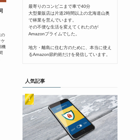
最寄りのコンビニまで車で40分
詞
大型量販店は片道2時間以上の北海道山奥
で林業を営んでいます。
その不便な生活を変えてくれたのが
Amazonプライムでした。
道の
オケ
詞機
地方・離島に住む方のために、本当に使え
間
るAmazon節約術だけを発信しています。
。
人気記事