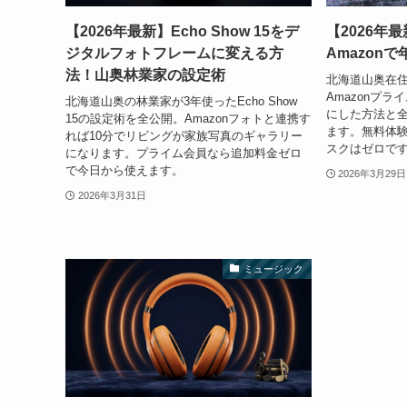
【2026年最新】Echo Show 15をデ
【2026年
ジタルフォトフレームに変える方
Amazon
法！山奥林業家の設定術
北海道山奥在住
Amazonプラ
北海道山奥の林業家が3年使ったEcho Show
にした方法と
15の設定術を全公開。Amazonフォトと連携す
ます。無料体験
れば10分でリビングが家族写真のギャラリー
スクはゼロで
になります。プライム会員なら追加料金ゼロ
で今日から使えます。
2026年3月29日
2026年3月31日
ミュージック