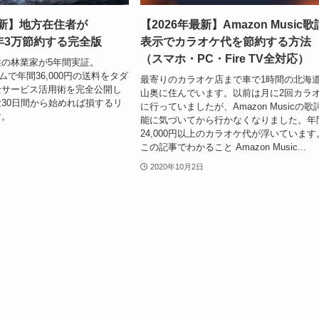
最新】地方在住者が
【2026年最新】Amazon Music歌
で年3万節約する完全版
表示でカラオケ代を節約する方法
（スマホ・PC・Fire TV全対応）
の林業家が5年間実証。
イムで年間36,000円の送料をタダ
最寄りのカラオケ店まで車で1時間の北海
全サービス活用術を完全公開し
山奥に住んでいます。以前は月に2回カラ
30日間から始めれば損するリ
に行っていましたが、Amazon Musicの歌
す。
能に気づいてから行かなくなりました。年
24,000円以上のカラオケ代が浮いています
この記事でわかること Amazon Music...
2020年10月2日