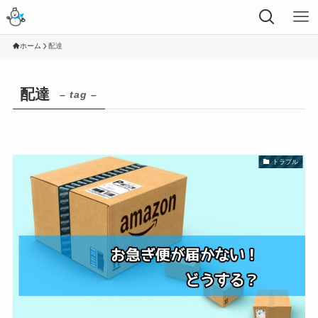
ホーム
配達
配達
– tag –
トラブル